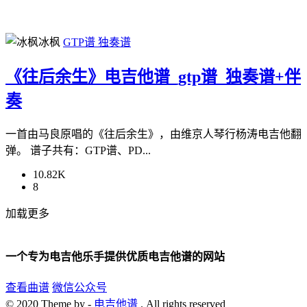
冰枫
GTP谱
独奏谱
《往后余生》电吉他谱_gtp谱_独奏谱+伴
奏
一首由马良原唱的《往后余生》，由维京人琴行杨涛电吉他翻
弹。 谱子共有：GTP谱、PD...
10.82K
8
加载更多
一个专为电吉他乐手提供优质电吉他谱的网站
查看曲谱
微信公众号
© 2020 Theme by -
电吉他谱
. All rights reserved