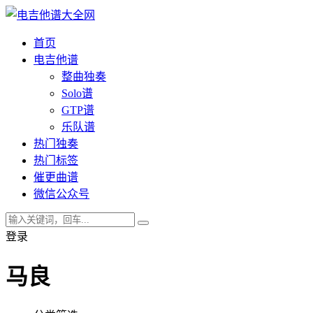
首页
电吉他谱
整曲独奏
Solo谱
GTP谱
乐队谱
热门独奏
热门标签
催更曲谱
微信公众号
登录
马良