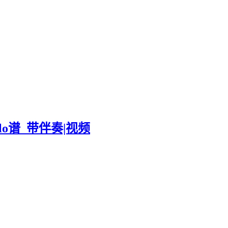
olo谱_带伴奏|视频