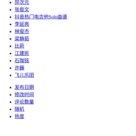
异次元
张俊文
抖音热门电吉他Solo曲谱
李延亮
林俊杰
梁静茹
比莉
江建民
石珈铭
许巍
飞儿乐团
发布日期
修改时间
评论数量
随机
热度