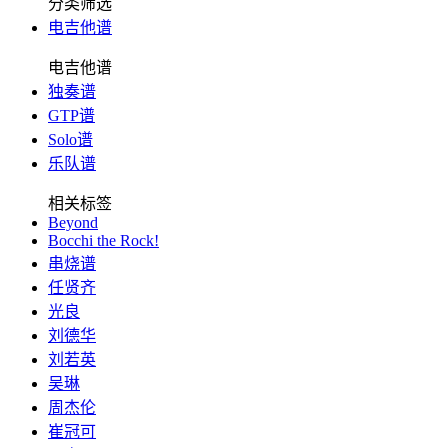
分类筛选
电吉他谱
电吉他谱
独奏谱
GTP谱
Solo谱
乐队谱
相关标签
Beyond
Bocchi the Rock!
串烧谱
任贤齐
光良
刘德华
刘若英
吴琳
周杰伦
崔冠可