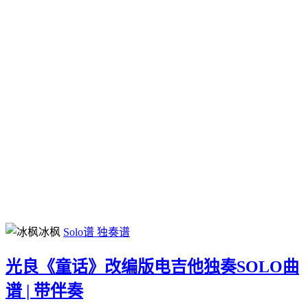
冰枫
Solo谱
独奏谱
光良《童话》改编版电吉他独奏SOLO曲
谱 | 带伴奏