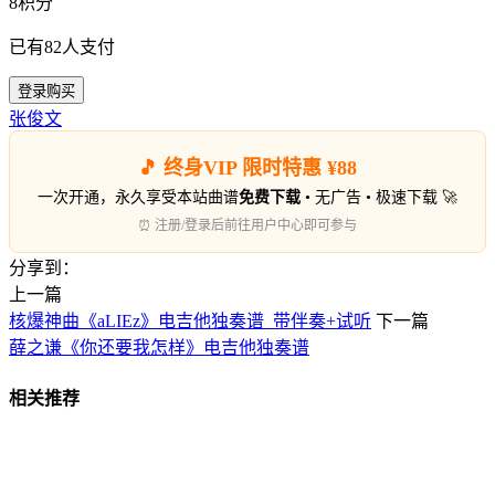
8积分
已有
82
人支付
登录购买
张俊文
🎵 终身VIP 限时特惠 ¥88
一次开通，永久享受本站曲谱
免费下载
• 无广告 • 极速下载 🚀
⏰ 注册/登录后前往用户中心即可参与
分享到：
上一篇
核爆神曲《aLIEz》电吉他独奏谱_带伴奏+试听
下一篇
薛之谦《你还要我怎样》电吉他独奏谱
相关推荐