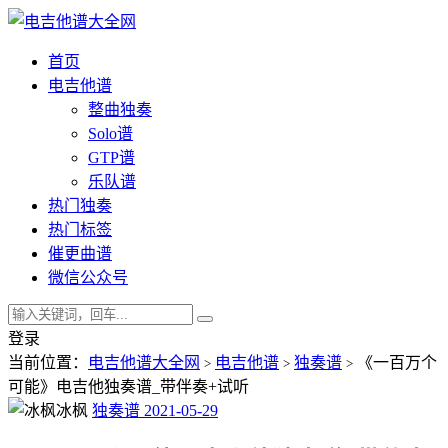
首页
电吉他谱
整曲独奏
Solo谱
GTP谱
乐队谱
热门独奏
热门标签
催更曲谱
微信公众号
登录
当前位置：
电吉他谱大全网
电吉他谱
独奏谱
《一百万个
>
>
>
可能》电吉他独奏谱_带伴奏+试听
冰枫
独奏谱
2021-05-29