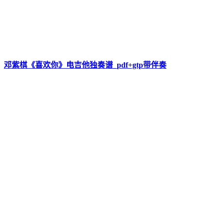
邓紫棋《喜欢你》电吉他独奏谱_pdf+gtp带伴奏