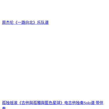
周杰伦《一路向北》乐队谱
孤独摇滚《吉他與孤獨與藍色星球》电吉他独奏Solo谱 带伴
奏