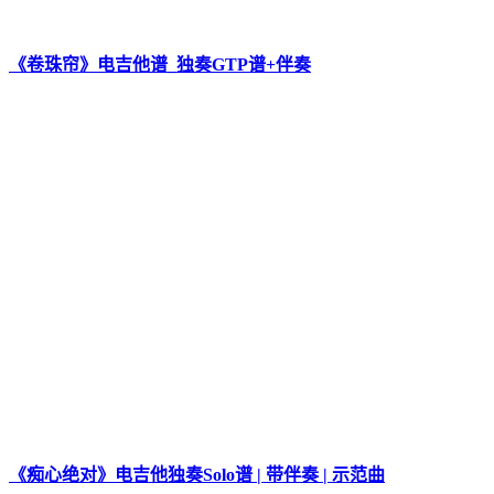
《卷珠帘》电吉他谱_独奏GTP谱+伴奏
《痴心绝对》电吉他独奏Solo谱 | 带伴奏 | 示范曲