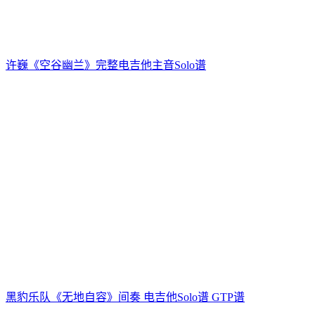
许巍《空谷幽兰》完整电吉他主音Solo谱
黑豹乐队《无地自容》间奏 电吉他Solo谱 GTP谱