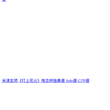
米津玄师《打上花火》电吉他独奏谱 Solo谱 GTP谱