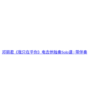
邓丽君《我只在乎你》电吉他独奏Solo谱 | 带伴奏