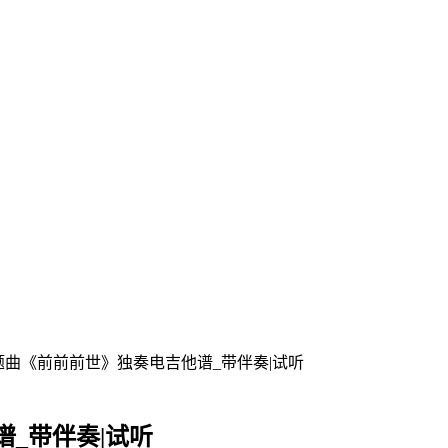
曲《前前前世》独奏电吉他谱_带伴奏|试听
_带伴奏|试听