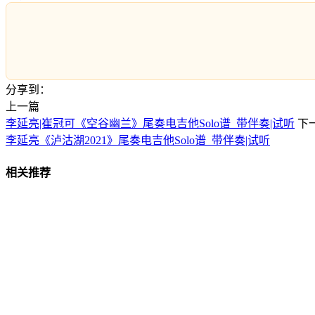
分享到：
上一篇
李延亮|崔冠可《空谷幽兰》尾奏电吉他Solo谱_带伴奏|试听
下
李延亮《泸沽湖2021》尾奏电吉他Solo谱_带伴奏|试听
相关推荐