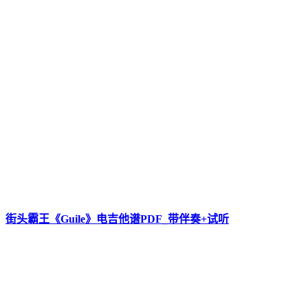
街头霸王《Guile》电吉他谱PDF_带伴奏+试听