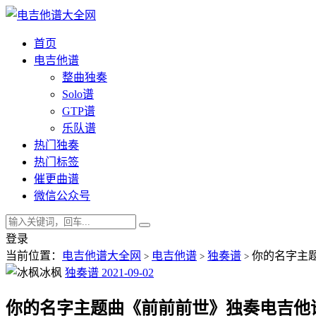
首页
电吉他谱
整曲独奏
Solo谱
GTP谱
乐队谱
热门独奏
热门标签
催更曲谱
微信公众号
登录
当前位置：
电吉他谱大全网
电吉他谱
独奏谱
你的名字主题
>
>
>
冰枫
独奏谱
2021-09-02
你的名字主题曲《前前前世》独奏电吉他谱