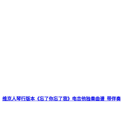
维京人琴行版本《忘了你忘了我》电吉他独奏曲谱_带伴奏