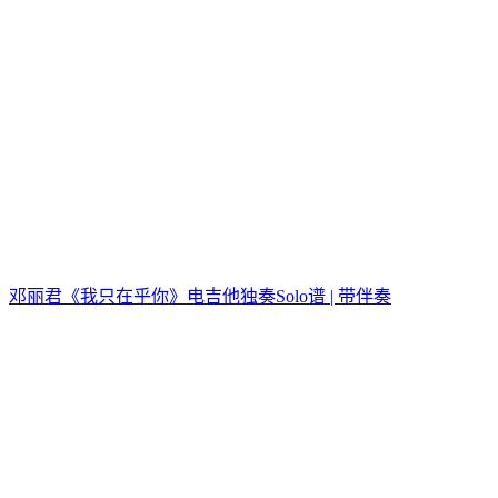
邓丽君《我只在乎你》电吉他独奏Solo谱 | 带伴奏