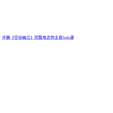
许巍《空谷幽兰》完整电吉他主音Solo谱