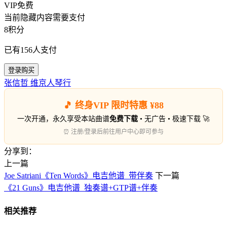
VIP免费
当前隐藏内容需要支付
8积分
已有
156
人支付
登录购买
张信哲
维京人琴行
🎵 终身VIP 限时特惠 ¥88
一次开通，永久享受本站曲谱
免费下载
• 无广告 • 极速下载 🚀
⏰ 注册/登录后前往用户中心即可参与
分享到：
上一篇
Joe Satriani《Ten Words》电吉他谱_带伴奏
下一篇
《21 Guns》电吉他谱_独奏谱+GTP谱+伴奏
相关推荐