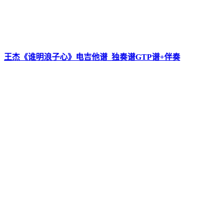
王杰《谁明浪子心》电吉他谱_独奏谱GTP谱+伴奏