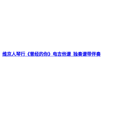
维京人琴行《曾经的你》电吉他谱_独奏谱带伴奏