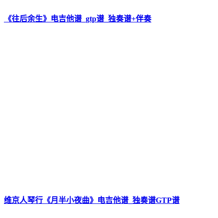
《往后余生》电吉他谱_gtp谱_独奏谱+伴奏
维京人琴行《月半小夜曲》电吉他谱_独奏谱GTP谱