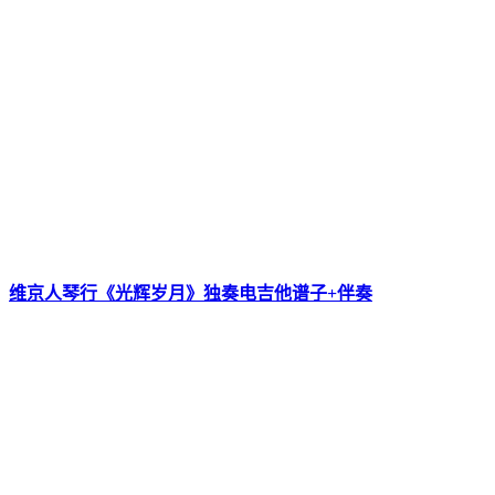
维京人琴行《光辉岁月》独奏电吉他谱子+伴奏