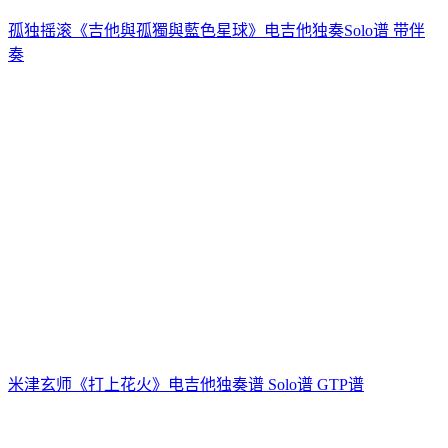
孤独摇滚《吉他與孤獨與藍色星球》电吉他独奏Solo谱 带伴
奏
米津玄师《打上花火》电吉他独奏谱 Solo谱 GTP谱