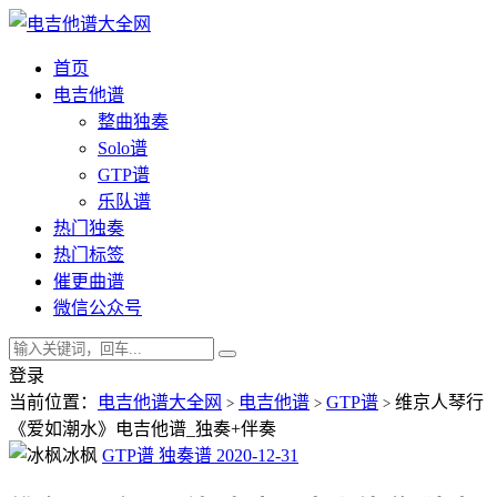
首页
电吉他谱
整曲独奏
Solo谱
GTP谱
乐队谱
热门独奏
热门标签
催更曲谱
微信公众号
登录
当前位置：
电吉他谱大全网
电吉他谱
GTP谱
维京人琴行
>
>
>
《爱如潮水》电吉他谱_独奏+伴奏
冰枫
GTP谱
独奏谱
2020-12-31