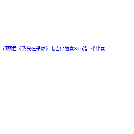
邓丽君《我只在乎你》电吉他独奏Solo谱 | 带伴奏