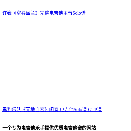
许巍《空谷幽兰》完整电吉他主音Solo谱
黑豹乐队《无地自容》间奏 电吉他Solo谱 GTP谱
一个专为电吉他乐手提供优质电吉他谱的网站