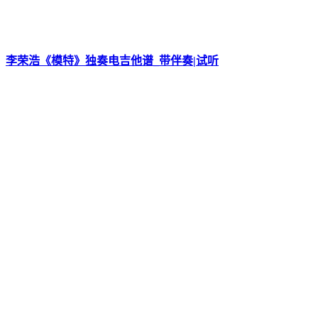
李荣浩《模特》独奏电吉他谱_带伴奏|试听