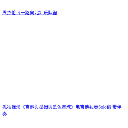
周杰伦《一路向北》乐队谱
孤独摇滚《吉他與孤獨與藍色星球》电吉他独奏Solo谱 带伴
奏