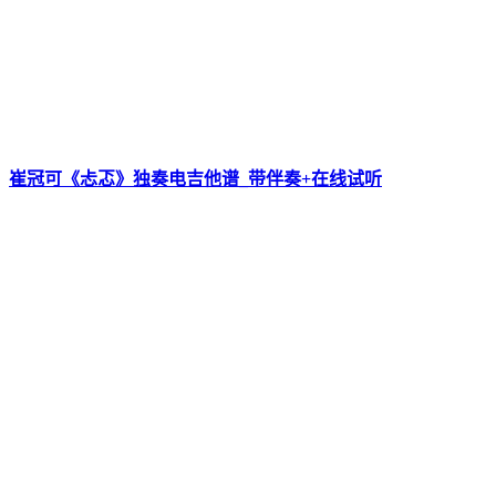
崔冠可《忐忑》独奏电吉他谱_带伴奏+在线试听