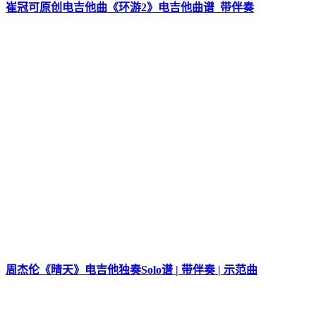
崔冠可原创电吉他曲《环游2》电吉他曲谱_带伴奏
周杰伦《晴天》电吉他独奏Solo谱 | 带伴奏 | 示范曲