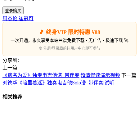
登录购买
周杰伦
崔冠可
🎵 终身VIP 限时特惠 ¥88
一次开通，永久享受本站曲谱
免费下载
• 无广告 • 极速下载 🚀
⏰ 注册/登录后前往用户中心即可参与
分享到：
上一篇
《病名为爱》独奏电吉他谱_带伴奏|超清慢速演示视频
下一篇
刘德华《暗里着迷》独奏电吉他Solo谱_带伴奏|试听
相关推荐