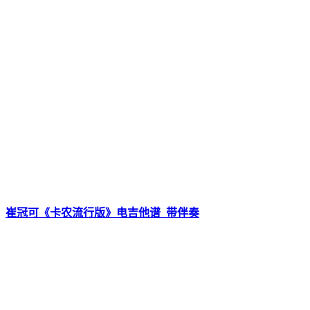
崔冠可《卡农流行版》电吉他谱_带伴奏