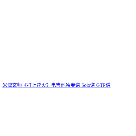
米津玄师《打上花火》电吉他独奏谱 Solo谱 GTP谱