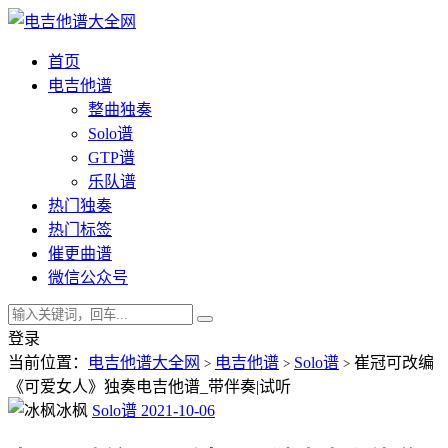
首页
电吉他谱
整曲独奏
Solo谱
GTP谱
乐队谱
热门独奏
热门标签
催更曲谱
微信公众号
登录
当前位置：
电吉他谱大全网
电吉他谱
Solo谱
崔冠可改编
>
>
>
《可爱女人》独奏电吉他谱_带伴奏|试听
冰枫
Solo谱
2021-10-06