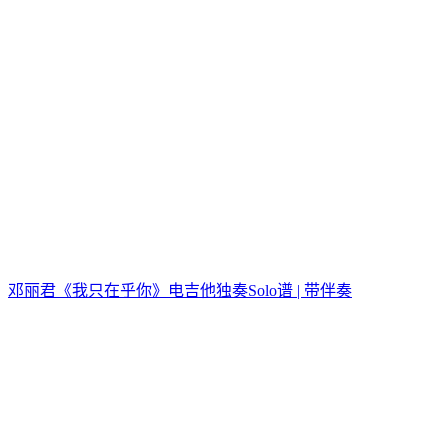
邓丽君《我只在乎你》电吉他独奏Solo谱 | 带伴奏