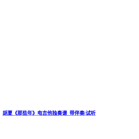
胡夏《那些年》电吉他独奏谱_带伴奏|试听