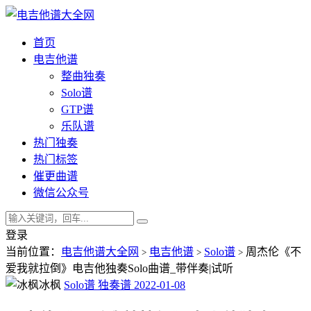
首页
电吉他谱
整曲独奏
Solo谱
GTP谱
乐队谱
热门独奏
热门标签
催更曲谱
微信公众号
登录
当前位置：
电吉他谱大全网
电吉他谱
Solo谱
周杰伦《不
>
>
>
爱我就拉倒》电吉他独奏Solo曲谱_带伴奏|试听
冰枫
Solo谱
独奏谱
2022-01-08