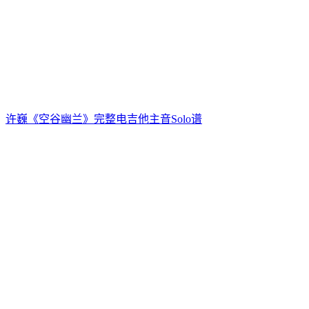
许巍《空谷幽兰》完整电吉他主音Solo谱