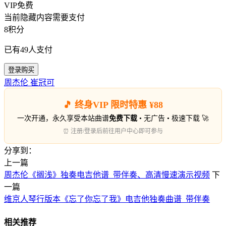
VIP免费
当前隐藏内容需要支付
8积分
已有
49
人支付
登录购买
周杰伦
崔冠可
🎵 终身VIP 限时特惠 ¥88
一次开通，永久享受本站曲谱
免费下载
• 无广告 • 极速下载 🚀
⏰ 注册/登录后前往用户中心即可参与
分享到：
上一篇
周杰伦《搁浅》独奏电吉他谱_带伴奏、高清慢速演示视频
下
一篇
维京人琴行版本《忘了你忘了我》电吉他独奏曲谱_带伴奏
相关推荐