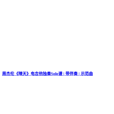
周杰伦《晴天》电吉他独奏Solo谱 | 带伴奏 | 示范曲