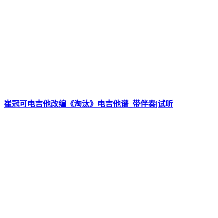
崔冠可电吉他改编《淘汰》电吉他谱_带伴奏|试听