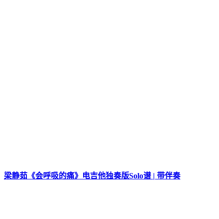
梁静茹《会呼吸的痛》电吉他独奏版Solo谱 | 带伴奏