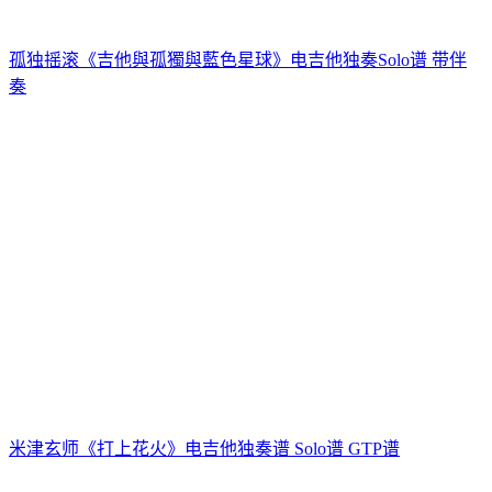
孤独摇滚《吉他與孤獨與藍色星球》电吉他独奏Solo谱 带伴
奏
米津玄师《打上花火》电吉他独奏谱 Solo谱 GTP谱