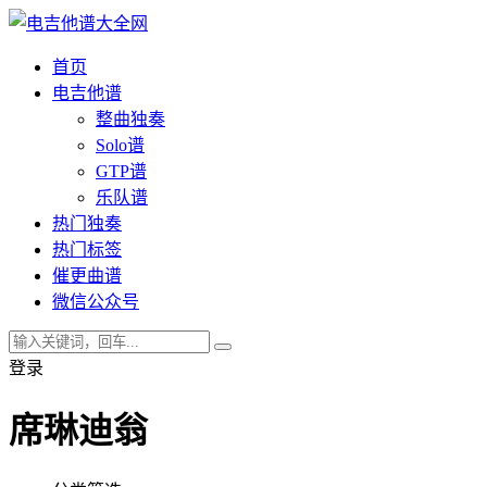
首页
电吉他谱
整曲独奏
Solo谱
GTP谱
乐队谱
热门独奏
热门标签
催更曲谱
微信公众号
登录
席琳迪翁