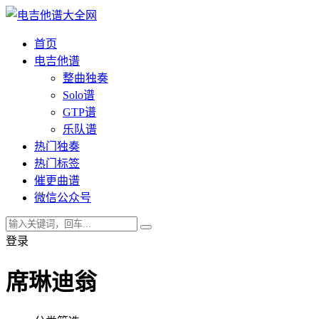
首页
电吉他谱
整曲独奏
Solo谱
GTP谱
乐队谱
热门独奏
热门标签
催更曲谱
微信公众号
登录
席琳迪翁