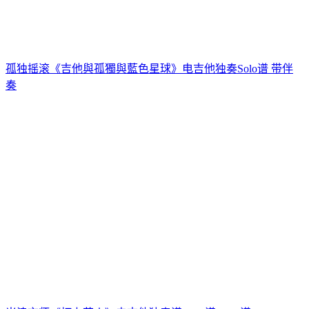
孤独摇滚《吉他與孤獨與藍色星球》电吉他独奏Solo谱 带伴
奏