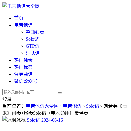
首页
电吉他谱
整曲独奏
Solo谱
GTP谱
乐队谱
热门独奏
热门标签
催更曲谱
微信公众号
登录
当前位置：
电吉他谱大全网
电吉他谱
Solo谱
刘若英《后
>
>
>
来》间奏+尾奏Solo谱（电木通用）带伴奏
冰枫
Solo谱
2024-06-16