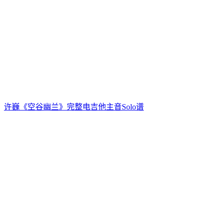
许巍《空谷幽兰》完整电吉他主音Solo谱