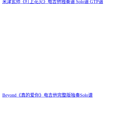
米津玄师《打上花火》电吉他独奏谱 Solo谱 GTP谱
Beyond《真的爱你》电吉他完整版独奏Solo谱