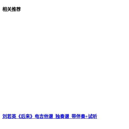
相关推荐
刘若英《后来》电吉他谱_独奏谱_带伴奏+试听