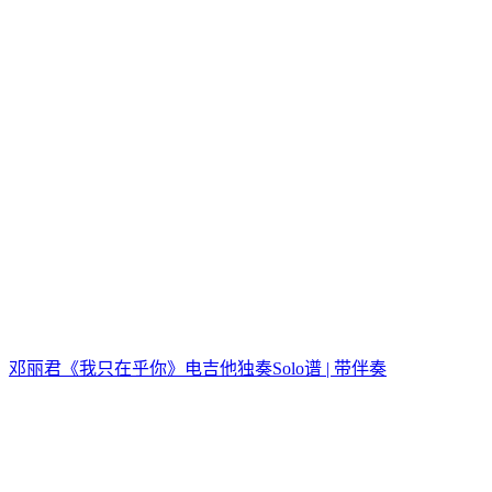
邓丽君《我只在乎你》电吉他独奏Solo谱 | 带伴奏