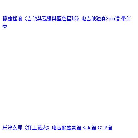
孤独摇滚《吉他與孤獨與藍色星球》电吉他独奏Solo谱 带伴
奏
米津玄师《打上花火》电吉他独奏谱 Solo谱 GTP谱