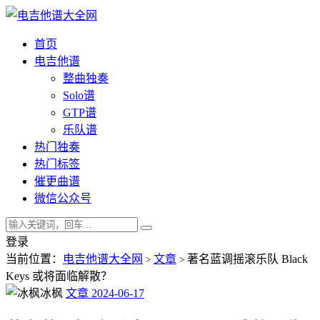
首页
电吉他谱
整曲独奏
Solo谱
GTP谱
乐队谱
热门独奏
热门标签
催更曲谱
微信公众号
登录
当前位置：
电吉他谱大全网
文章
著名蓝调摇滚乐队 Black
>
>
Keys 或将面临解散？
冰枫
文章
2024-06-17