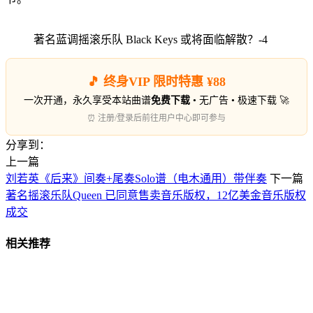
著名蓝调摇滚乐队 Black Keys 或将面临解散？-4
🎵 终身VIP 限时特惠 ¥88
一次开通，永久享受本站曲谱
免费下载
• 无广告 • 极速下载 🚀
⏰ 注册/登录后前往用户中心即可参与
分享到：
上一篇
刘若英《后来》间奏+尾奏Solo谱（电木通用）带伴奏
下一篇
著名摇滚乐队Queen 已同意售卖音乐版权，12亿美金音乐版权
成交
相关推荐