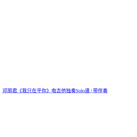
邓丽君《我只在乎你》电吉他独奏Solo谱 | 带伴奏