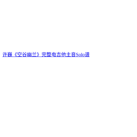
许巍《空谷幽兰》完整电吉他主音Solo谱