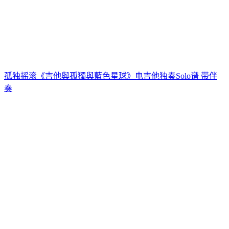
孤独摇滚《吉他與孤獨與藍色星球》电吉他独奏Solo谱 带伴
奏