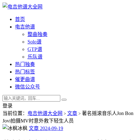
首页
电吉他谱
整曲独奏
Solo谱
GTP谱
乐队谱
热门独奏
热门标签
催更曲谱
微信公众号
登录
当前位置：
电吉他谱大全网
文章
著名摇滚音乐人Jon Bon
>
>
Jovi拍摄MV时意外救下轻生人员
冰枫
文章
2024-09-19