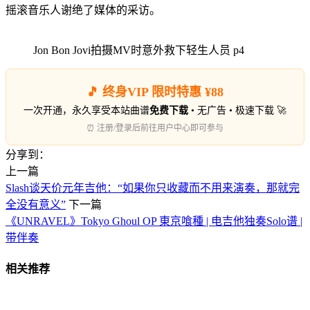
摇滚音乐人谢绝了媒体的采访。
Jon Bon Jovi拍摄MV时意外救下轻生人员 p4
🎵 终身VIP 限时特惠 ¥88
一次开通，永久享受本站曲谱
免费下载
• 无广告 • 极速下载 🚀
⏰ 注册/登录后前往用户中心即可参与
分享到：
上一篇
Slash谈天价元年吉他：“如果你只收藏而不用来演奏，那就完
全没有意义”
下一篇
《UNRAVEL》Tokyo Ghoul OP 東京喰種 | 电吉他独奏Solo谱 |
带伴奏
相关推荐