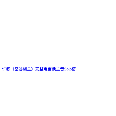
许巍《空谷幽兰》完整电吉他主音Solo谱