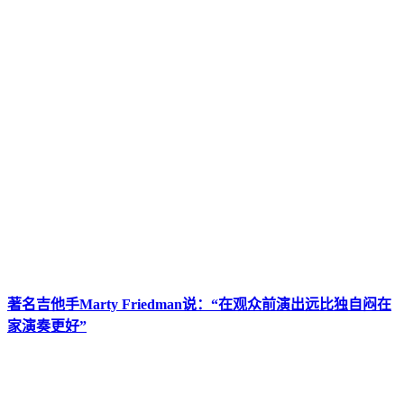
著名吉他手Marty Friedman说：“在观众前演出远比独自闷在
家演奏更好”