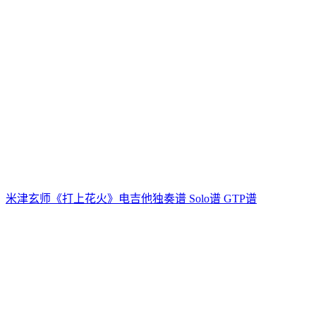
米津玄师《打上花火》电吉他独奏谱 Solo谱 GTP谱