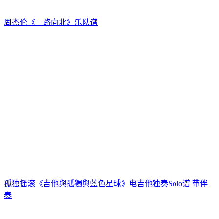
周杰伦《一路向北》乐队谱
孤独摇滚《吉他與孤獨與藍色星球》电吉他独奏Solo谱 带伴
奏