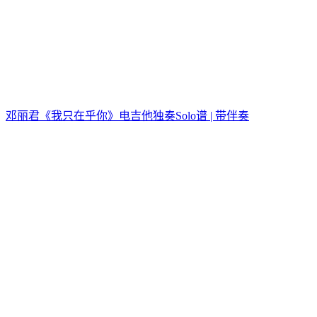
邓丽君《我只在乎你》电吉他独奏Solo谱 | 带伴奏