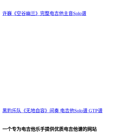
许巍《空谷幽兰》完整电吉他主音Solo谱
黑豹乐队《无地自容》间奏 电吉他Solo谱 GTP谱
一个专为电吉他乐手提供优质电吉他谱的网站