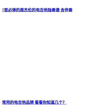
7首必弹的周杰伦的电吉他独奏谱 含伴奏
常用的电吉他品牌 看看你知道几个？