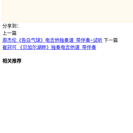
分享到：
上一篇
周杰伦《告白气球》电吉他独奏谱_带伴奏+试听
下一篇
崔冠可 《贝加尔湖畔》独奏电吉他谱_带伴奏
相关推荐