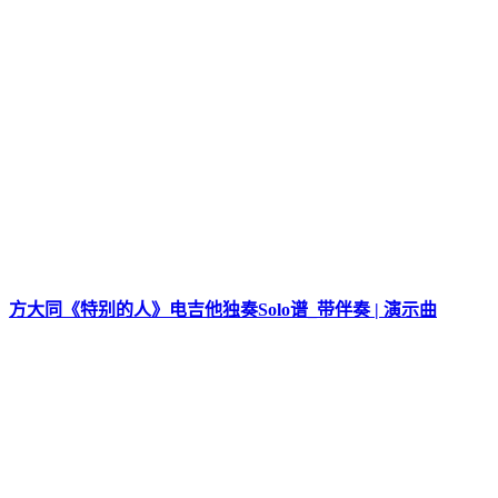
方大同《特别的人》电吉他独奏Solo谱_带伴奏 | 演示曲