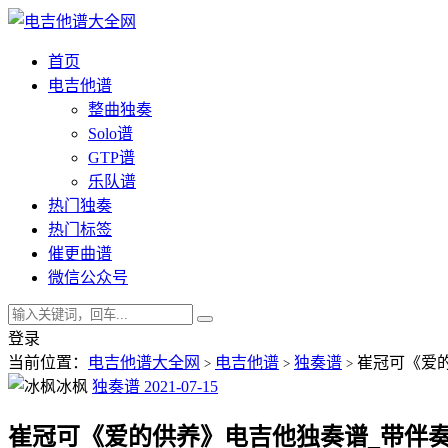
首页
电吉他谱
整曲独奏
Solo谱
GTP谱
乐队谱
热门独奏
热门标签
催更曲谱
微信公众号
登录
当前位置：
电吉他谱大全网
电吉他谱
独奏谱
崔冠可《爱的
>
>
>
冰枫
独奏谱
2021-07-15
崔冠可《爱的供养》电吉他独奏谱_带伴