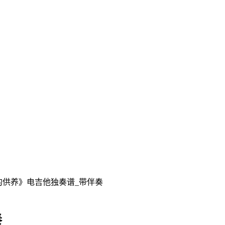
供养》电吉他独奏谱_带伴奏
奏