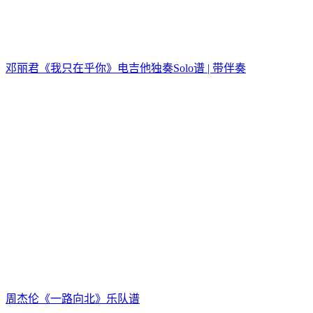
邓丽君《我只在乎你》电吉他独奏Solo谱 | 带伴奏
周杰伦《一路向北》乐队谱