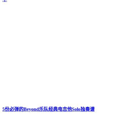
5份必弹的Beyond乐队经典电吉他Solo独奏谱