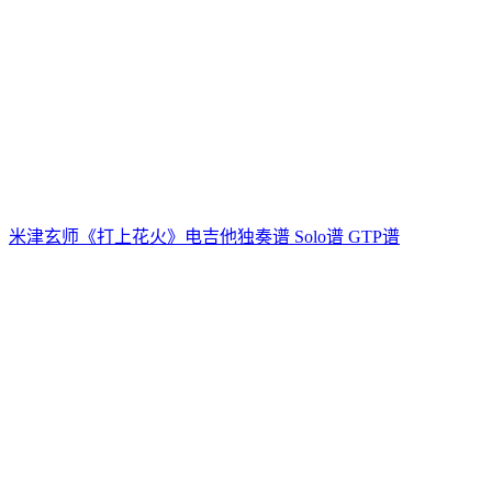
米津玄师《打上花火》电吉他独奏谱 Solo谱 GTP谱