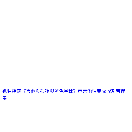
孤独摇滚《吉他與孤獨與藍色星球》电吉他独奏Solo谱 带伴
奏