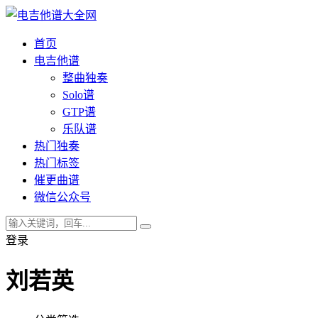
首页
电吉他谱
整曲独奏
Solo谱
GTP谱
乐队谱
热门独奏
热门标签
催更曲谱
微信公众号
登录
刘若英