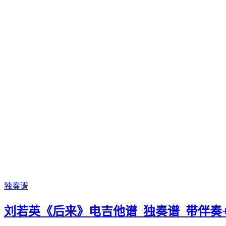
独奏谱
刘若英《后来》电吉他谱_独奏谱_带伴奏