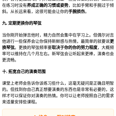
在练习时没有
养成正确的习惯或姿势
，比如手臂和手腕过于倾
斜。从长远来看，这很可能会让你的
手腕损伤
。
九. 定期更换你的琴弦
当你刚开始弹吉他时，精力自然会集中在学习上。但偶尔对吉
他进行一些保养会让你保持新鲜感与热情，最简单的就要说
更
换琴弦
。更换的琴弦频率要
取决于你的你的努力程度
，大概频
率可以维持在几个月左右。新琴弦会让听起来更棒，演奏也会
更流畅。
十. 拓宽自己的演奏范围
课堂上老师会告诉你该练习些什么，这毫无疑问是正确且明智
的。但找到你自己真正想要演奏的东西也是非常有必要的，这
样才可以保证你对演奏的热情。你可以让老师按照自己的需求
来适量安排些课程。