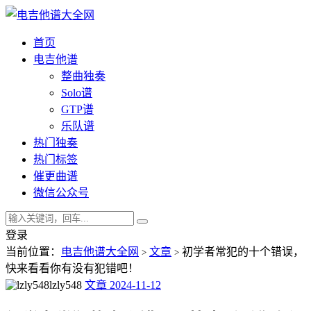
首页
电吉他谱
整曲独奏
Solo谱
GTP谱
乐队谱
热门独奏
热门标签
催更曲谱
微信公众号
登录
当前位置：
电吉他谱大全网
文章
初学者常犯的十个错误，
>
>
快来看看你有没有犯错吧！
lzly548
文章
2024-11-12