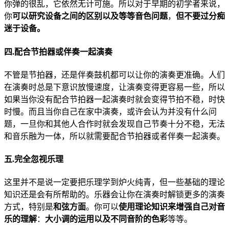
你弹的很乱，它依然无计可施。所以对于早期的初学者来说，
你
可以研究设备之间的区别以及等等音色问题
，
但不要过分痴
迷于设备。
四.配合节拍器或伴奏一起演奏
不管是节拍器，还是伴奏鼓机都可以让你的演奏更准确。人们
在演奏时总是下意识放慢速度，让演奏变得更容易一些，所以
如果当你没有配合节拍器一起演奏时就会变得节拍不稳，时快
时慢。而且当你自己在家中演奏，或许会认为并没有什么问
题，一旦你和其他人合作时就会发现自己节奏十分不稳，无法
和音乐融为一体，所以就需要配合节拍器或者伴奏一起演奏。
五.完全忽视乐理
这里并不是说一定要把乐理学到炉火纯青，但一些基础的理论
知识还是会有所帮助的。乐器会让你在演奏时解锁更多的演奏
方式，特别是
和弦方面
。你可以
使用理论知识来增强自己对音
乐的理解
：
大小调的运用以及不同音阶的色彩
等等。