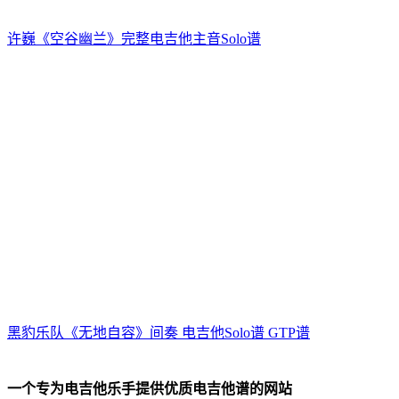
许巍《空谷幽兰》完整电吉他主音Solo谱
黑豹乐队《无地自容》间奏 电吉他Solo谱 GTP谱
一个专为电吉他乐手提供优质电吉他谱的网站