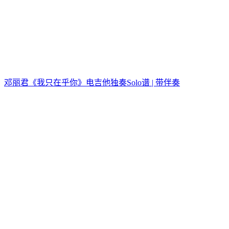
邓丽君《我只在乎你》电吉他独奏Solo谱 | 带伴奏