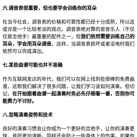
六.调音表很重要，但也要学会训练你的耳朵
在当今社会，调音表的价格和可靠性都已经十分成熟，所以这
或许是一个比较老派的观点。调音表绝对算的是音乐人（不仅
仅是吉他手）最重要的配件之一，但
我们依然需要训练自己的
耳朵，学会用耳朵调音
。这样，当调音表损坏或者没电时我们
依然可以完成演出。
七.某些曲谱可能也并不准确
作为互联网发达的年代，我们可以在网上找到些很棒的免费曲
谱，这帮我们解决了很多问题，让我们学习该如何演奏。但切
记，
在开始跟着曲谱一起演奏时务必先仔细看一番，否则你可
能费力不讨好。
八.忽略演奏姿势和技术
良好的演奏习惯会让你成为一个更好的吉他手，让你的演奏更
快，音符更加清晰。同样还会防止一些身体上的伤害。如果你