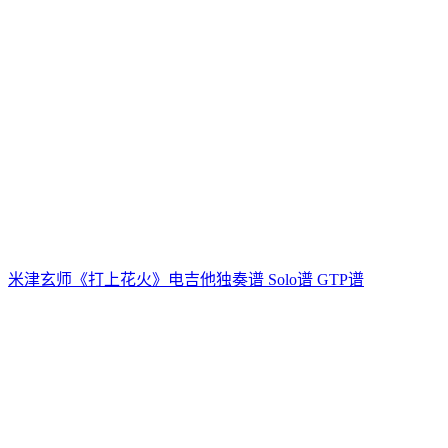
米津玄师《打上花火》电吉他独奏谱 Solo谱 GTP谱